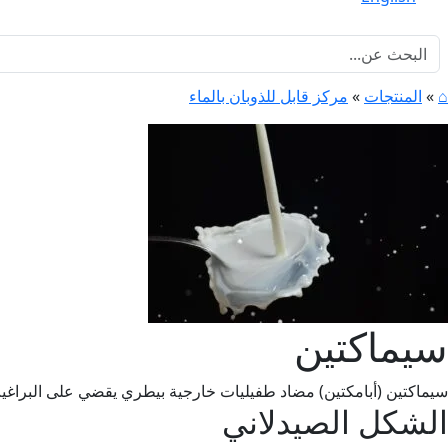
⌂
»
المنتجات
»
مركز قابل للذوبان بالماء
سيماكتين
سيماكتين (أبامكتين) مضاد طفيليات خارجية بيطري يقضي على البراغيث 
الشكل الصيدلاني