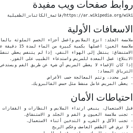
روابط صفحات ويب مفيدة
https://ar.wikipedia.org/wiki/قائمة_الكائنات_الطفيلية 
الاسعافات الأولية
- يعطى المريض عامل منشط مثل حمض الفالبرويك. 
احتياطات الأمان