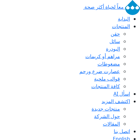
معاً لحياة أكثر صحة
البداية
المنتجات
حقن
سائل
البودرة
مراهم أو كريمات
مضغوطات
عصارت ضرع ورحم
قوالب ملحية
كافة المنتجات
اسأل AI
اكتشف المزيد
منتجات جديدة
حول الشركة
المقالات
اتصل بنا
English