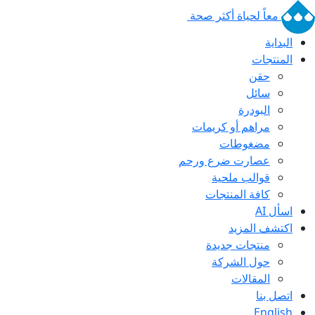
معاً لحياة أكثر صحة
البداية
المنتجات
حقن
سائل
البودرة
مراهم أو كريمات
مضغوطات
عصارت ضرع ورحم
قوالب ملحية
كافة المنتجات
اسأل AI
اكتشف المزيد
منتجات جديدة
حول الشركة
المقالات
اتصل بنا
English