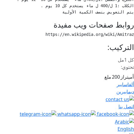
يتم التعويض بنصف الكمية الأولية 
روابط صفحات ويب مفيدة
https://en.wikipedia.org/wiki/Amitraz 
التركيب:
كل 1مل
تحتوي:
أميتراز
200
ملغ
صفّح
ألفاسايبر
لمقالات
ديمابيرين
اتصل بنا
English