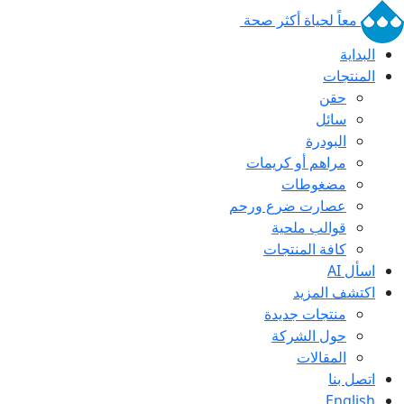
معاً لحياة أكثر صحة
البداية
المنتجات
حقن
سائل
البودرة
مراهم أو كريمات
مضغوطات
عصارت ضرع ورحم
قوالب ملحية
كافة المنتجات
اسأل AI
اكتشف المزيد
منتجات جديدة
حول الشركة
المقالات
اتصل بنا
English