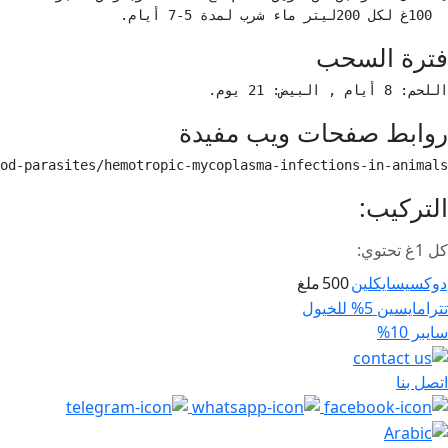
  100غ لكل 200ليتر ماء شرب لمدة 5-7 أيام. 
فترة السحب
اللحم: 8 أيام , البيض: 21 يوم. 
روابط صفحات ويب مفيدة
od-parasites/hemotropic-mycoplasma-infections-in-animals 
التركيب:
كل 1غ تحتوي:
دوكسيسايكلين
500
ملغ
صفّح
تترامايسين 5% للخيول
لمقالات
سايبر 10%
اتصل بنا