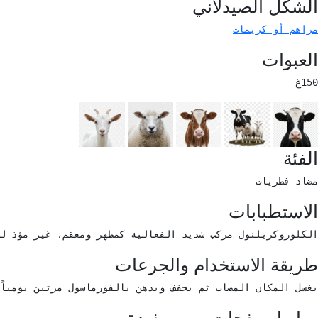
الشكل الصيدلاني
مراهم أو كريمات
العبوات
150غ 
الفئة
مضاد فطريات 
الاستطبابات
الكلوروكزيلنول مركب شديد الفعالية كمطهر ومعقم، غير مؤذ للإ
طريقة الاستخدام والجرعات
يغسل المكان المصاب ثم يجفف ويدهن بالفورماسول مرتين يومياً
روابط صفحات ويب مفيدة