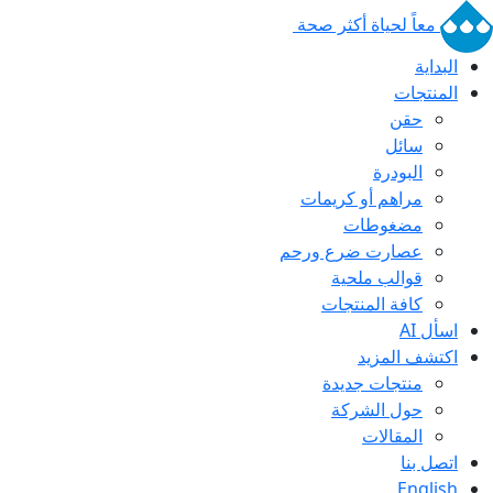
معاً لحياة أكثر صحة
البداية
المنتجات
حقن
سائل
البودرة
مراهم أو كريمات
مضغوطات
عصارت ضرع ورحم
قوالب ملحية
كافة المنتجات
اسأل AI
اكتشف المزيد
منتجات جديدة
حول الشركة
المقالات
اتصل بنا
English