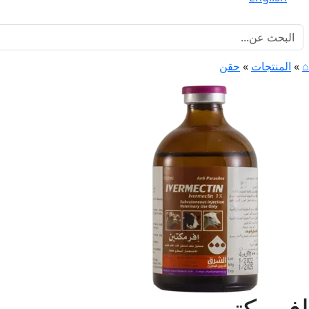
⌂
»
المنتجات
»
حقن
إفرمكتين