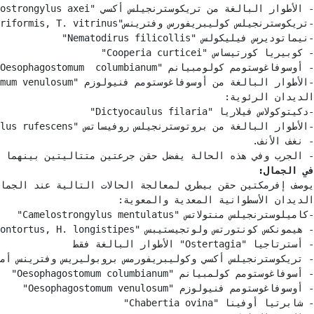
- الجرب وفي هذه الحالة يفضل حقن جرعتين متتاليتين بينهما س

في الجمال: