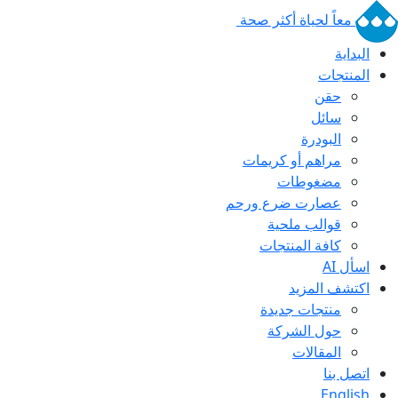
معاً لحياة أكثر صحة
البداية
المنتجات
حقن
سائل
البودرة
مراهم أو كريمات
مضغوطات
عصارت ضرع ورحم
قوالب ملحية
كافة المنتجات
اسأل AI
اكتشف المزيد
منتجات جديدة
حول الشركة
المقالات
اتصل بنا
English