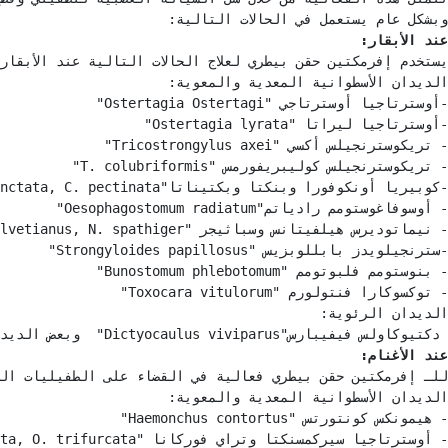
وبشكل عام يستعمل في الحالات التالية:

عند الأبقار:
 دكتيوكاولس فيفيبارس"Dictyocaulus viviparus"  وبعض الديدان الأسطوانية الأخرى والأطوار البالغة فقط من ديدان ثيلازيا "Thelazia" والأطوار اليرقية فقط من ذباب نغف الجلد والأطوار الطفيلية من الذبابة اللولبية- القمل- الجرب- القراد.

عند الأغنام: