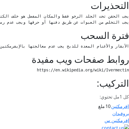
التحذيرات
يجب التخلص من العبوات عن طريق دفنها أو حرقها ويجب عدم رميه
فترة السحب
الأبقار والأغنام المعدة للذبح يجب عدم معالجتها بالإيفرمكتين خلال 21يوماً قبل الذبح الجمال 28يوماً، حليب الأبقار لايستعمل خلال 28يوماً، النعاج المعدة لإنتاج الحليب في سن التربية يجب وقف المعالجة قبل الولادة بـ 21 يوم وأثناء فترة الحلابة، لاتعالج الن
روابط صفحات ويب مفيدة
https://en.wikipedia.org/wiki/Ivermectin 
التركيب:
كل 1مل تحتوي:
إفرمكتين
10
ملغ
صفّح
بروفيدان
لمقالات
إفرمكتين س